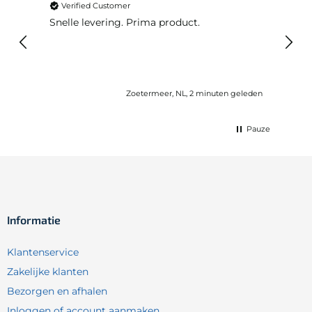
Verified Customer
Ver
Snelle levering. Prima product.
De b
elast
lang 
Zoetermeer, NL, 2 minuten geleden
Pauze
Informatie
Klantenservice
Zakelijke klanten
Bezorgen en afhalen
Inloggen of account aanmaken