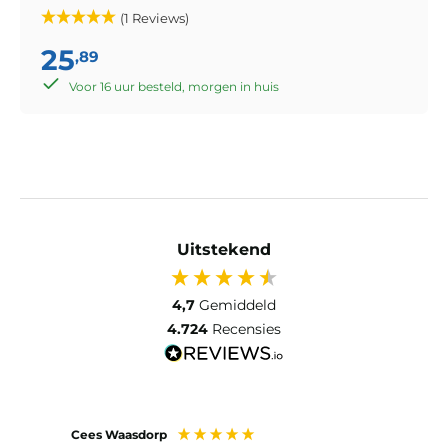
(1 Reviews)
25
,89
Voor 16 uur besteld, morgen in huis
Uitstekend
4,7
Gemiddeld
4.724
Recensies
Cees Waasdorp
M. de